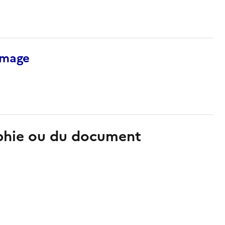
’image
aphie ou du document