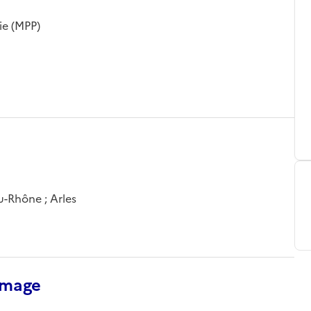
ie (MPP)
u-Rhône ; Arles
’image