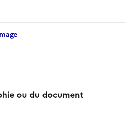
’image
aphie ou du document