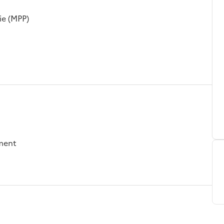
ie (MPP)
ement