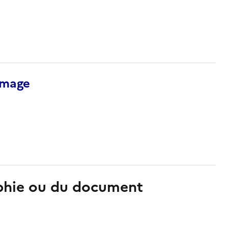
’image
aphie ou du document