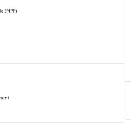
ie (MPP)
ement