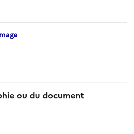
’image
aphie ou du document