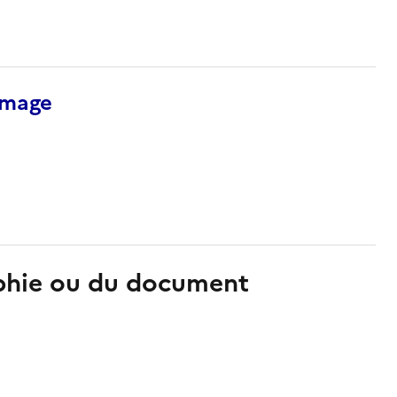
’image
aphie ou du document