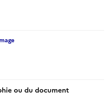
’image
aphie ou du document