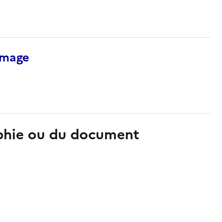
’image
aphie ou du document