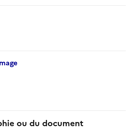
’image
aphie ou du document