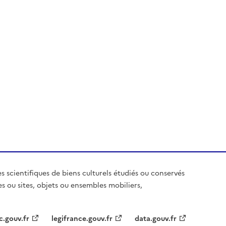
es scientifiques de biens culturels étudiés ou conservés
es ou sites, objets ou ensembles mobiliers,
c.gouv.fr
legifrance.gouv.fr
data.gouv.fr