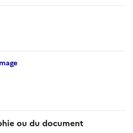
’image
aphie ou du document