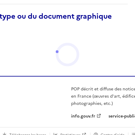
otype ou du document graphique
POP décrit et diffuse des notic
en France (œuvres d'art, édific
photographies, etc.)
info.gouv.fr
service-publi
Télécharger les bases
Statistiques
Centre d’aide