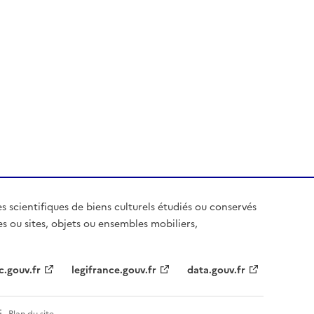
es scientifiques de biens culturels étudiés ou conservés
es ou sites, objets ou ensembles mobiliers,
c.gouv.fr
legifrance.gouv.fr
data.gouv.fr
Plan du site