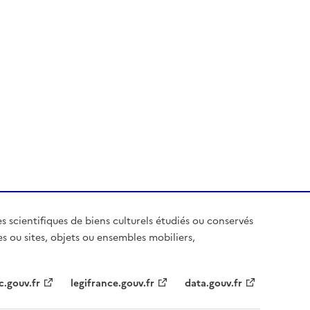
es scientifiques de biens culturels étudiés ou conservés
es ou sites, objets ou ensembles mobiliers,
c.gouv.fr
legifrance.gouv.fr
data.gouv.fr