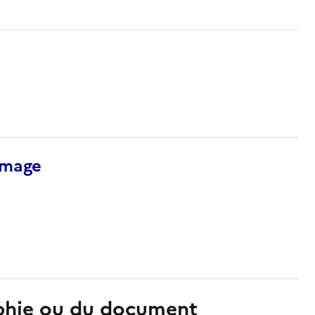
’image
aphie ou du document