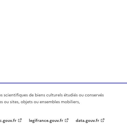
es scientifiques de biens culturels étudiés ou conservés
es ou sites, objets ou ensembles mobiliers,
c.gouv.fr
legifrance.gouv.fr
data.gouv.fr