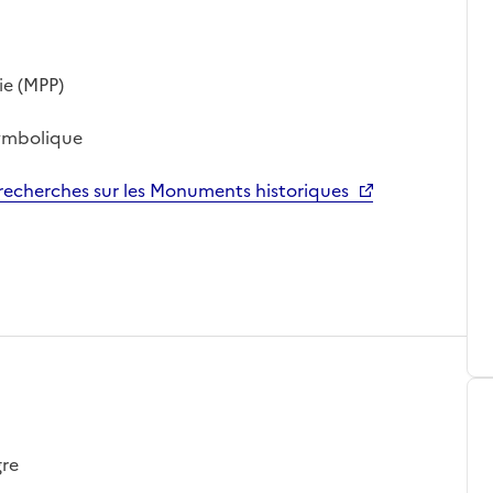
ie (MPP)
symbolique
echerches sur les Monuments historiques
gre