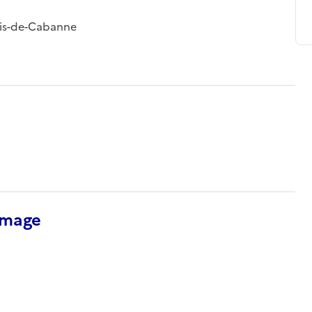
enis-de-Cabanne
’image