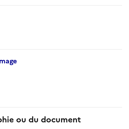
’image
aphie ou du document