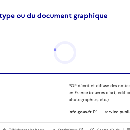
otype ou du document graphique
POP décrit et diffuse des notic
en France (œuvres d'art, édific
photographies, etc.)
info.gouv.fr
service-publi
Télécharger les bases
Statistiques
Centre d’aide