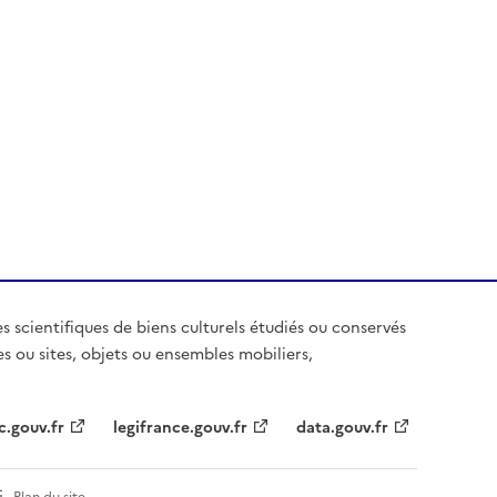
es scientifiques de biens culturels étudiés ou conservés
es ou sites, objets ou ensembles mobiliers,
c.gouv.fr
legifrance.gouv.fr
data.gouv.fr
Plan du site