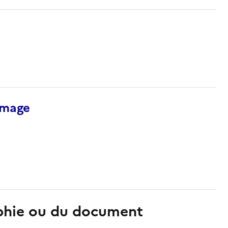
’image
aphie ou du document