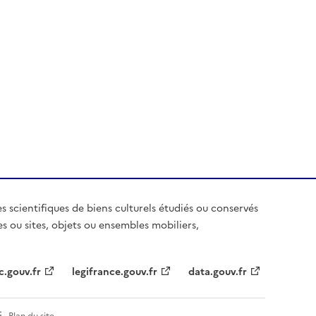
es scientifiques de biens culturels étudiés ou conservés
es ou sites, objets ou ensembles mobiliers,
c.gouv.fr
legifrance.gouv.fr
data.gouv.fr
Plan du site