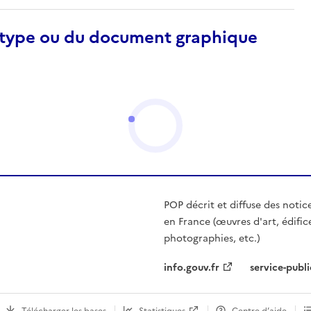
otype ou du document graphique
POP décrit et diffuse des notic
en France (œuvres d'art, édific
photographies, etc.)
info.gouv.fr
service-publi
Télécharger les bases
Statistiques
Centre d’aide