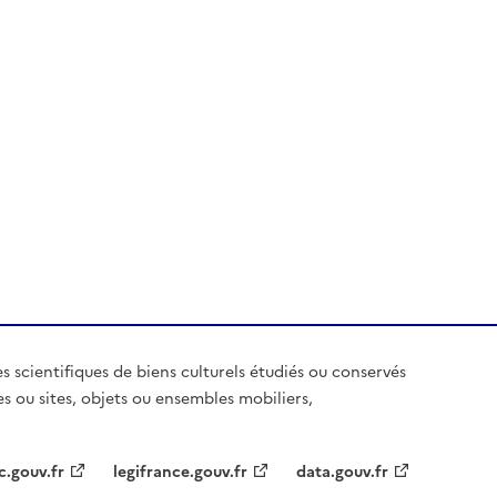
es scientifiques de biens culturels étudiés ou conservés
es ou sites, objets ou ensembles mobiliers,
c.gouv.fr
legifrance.gouv.fr
data.gouv.fr