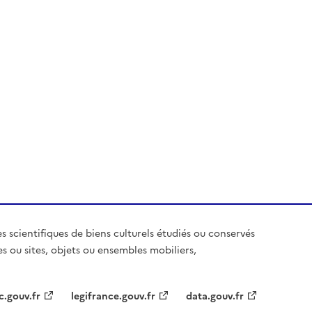
es scientifiques de biens culturels étudiés ou conservés
es ou sites, objets ou ensembles mobiliers,
c.gouv.fr
legifrance.gouv.fr
data.gouv.fr