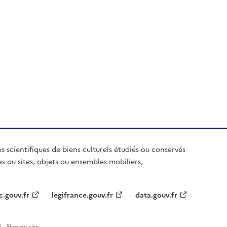
es scientifiques de biens culturels étudiés ou conservés
es ou sites, objets ou ensembles mobiliers,
c.gouv.fr
legifrance.gouv.fr
data.gouv.fr
Plan du site