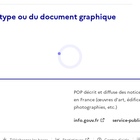
otype ou du document graphique
POP décrit et diffuse des notic
en France (œuvres d'art, édific
photographies, etc.)
info.gouv.fr
service-publi
Télécharger les bases
Statistiques
Centre d’aide