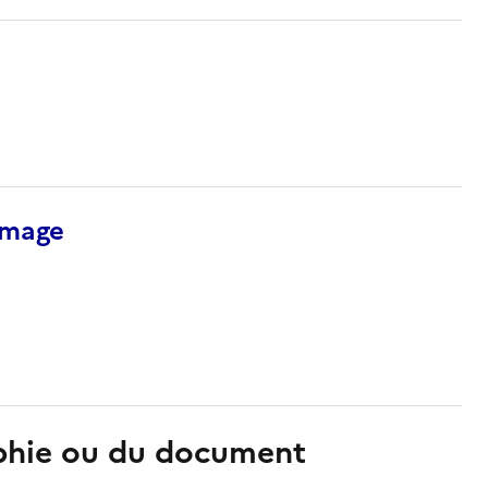
’image
aphie ou du document