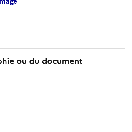
’image
aphie ou du document