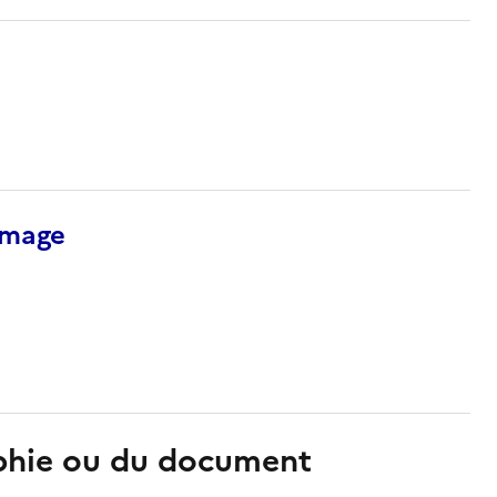
’image
aphie ou du document