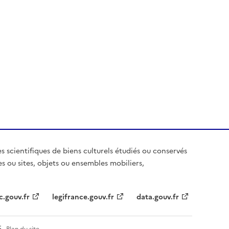
es scientifiques de biens culturels étudiés ou conservés
es ou sites, objets ou ensembles mobiliers,
c.gouv.fr
legifrance.gouv.fr
data.gouv.fr
Plan du site