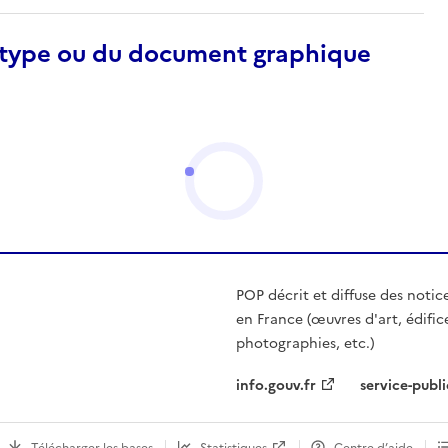
otype ou du document graphique
POP décrit et diffuse des notic
en France (œuvres d'art, édific
photographies, etc.)
info.gouv.fr
service-publi
Télécharger les bases
Statistiques
Centre d’aide