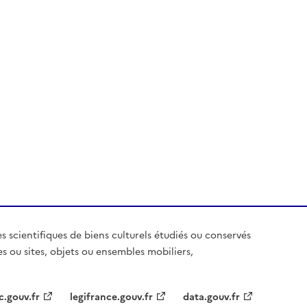
es scientifiques de biens culturels étudiés ou conservés
es ou sites, objets ou ensembles mobiliers,
c.gouv.fr
legifrance.gouv.fr
data.gouv.fr