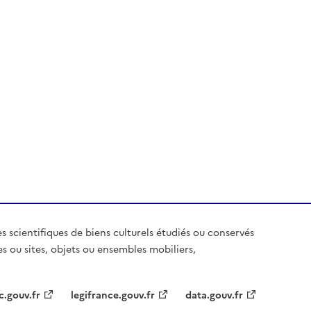
es scientifiques de biens culturels étudiés ou conservés
es ou sites, objets ou ensembles mobiliers,
c.gouv.fr
legifrance.gouv.fr
data.gouv.fr