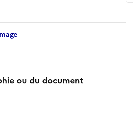
’image
aphie ou du document