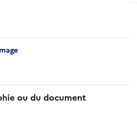
’image
aphie ou du document