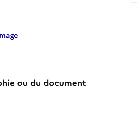
’image
aphie ou du document