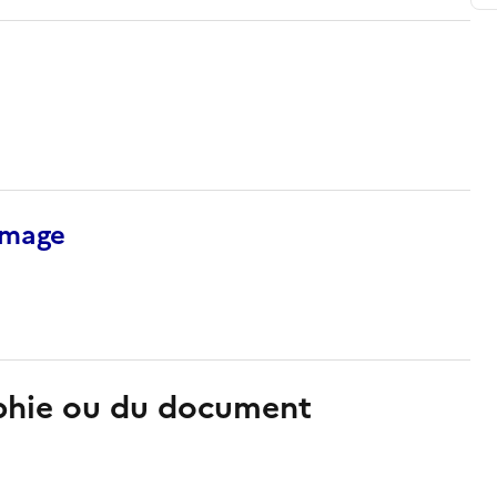
’image
aphie ou du document