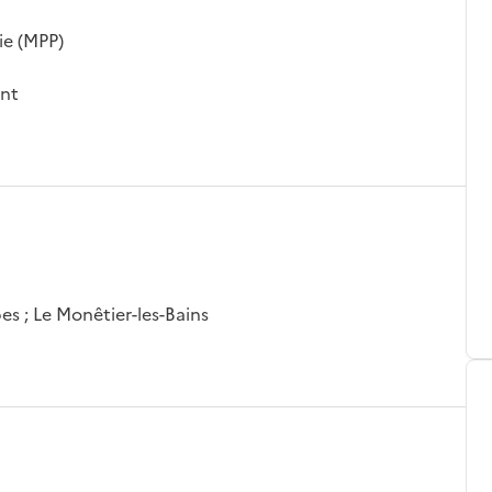
ie (MPP)
ant
s ; Le Monêtier-les-Bains