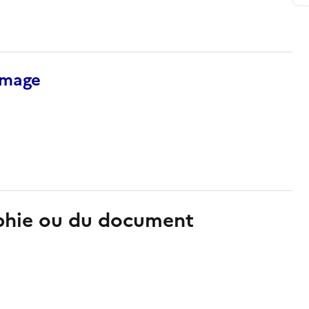
’image
aphie ou du document