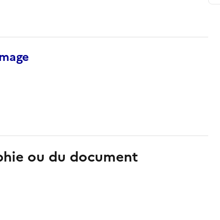
’image
aphie ou du document