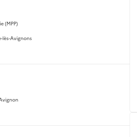
ie (MPP)
e-lès-Avignons
 Avignon