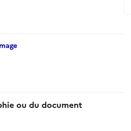
’image
aphie ou du document