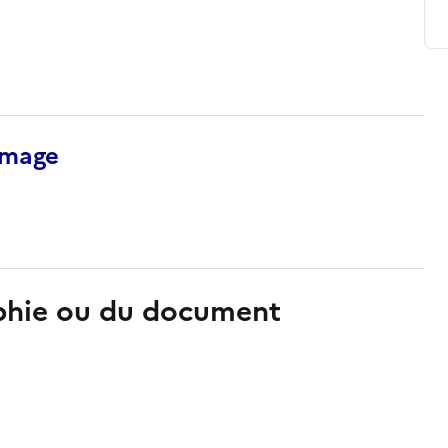
’image
aphie ou du document