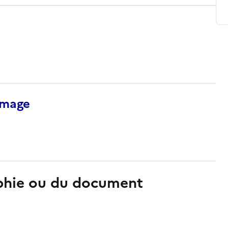
’image
aphie ou du document