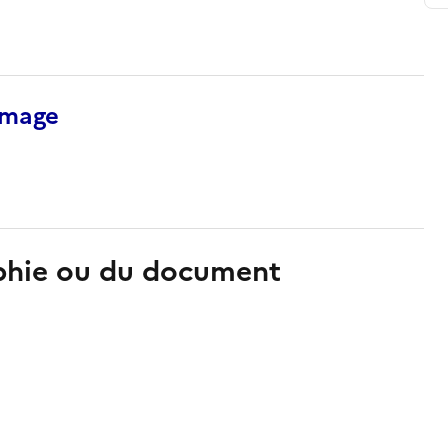
’image
aphie ou du document