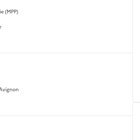
ie (MPP)
e
 Avignon