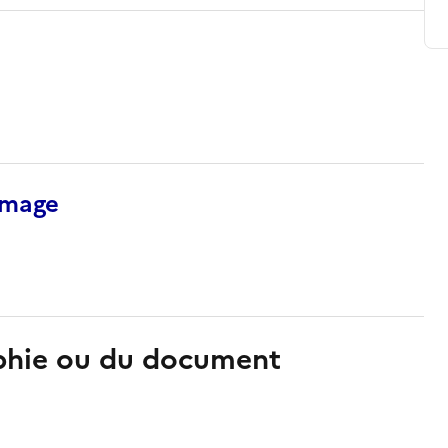
’image
aphie ou du document