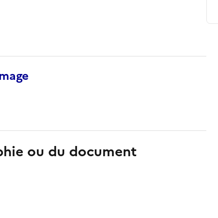
’image
aphie ou du document