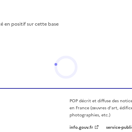
nté en positif sur cette base
POP décrit et diffuse des notic
en France (œuvres d'art, édific
photographies, etc.)
info.gouv.fr
service-publi