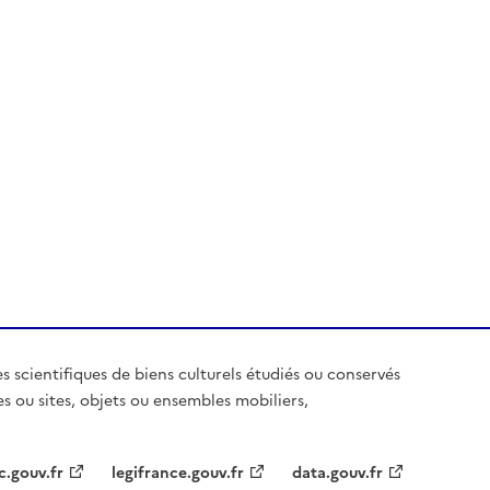
es scientifiques de biens culturels étudiés ou conservés
es ou sites, objets ou ensembles mobiliers,
c.gouv.fr
legifrance.gouv.fr
data.gouv.fr