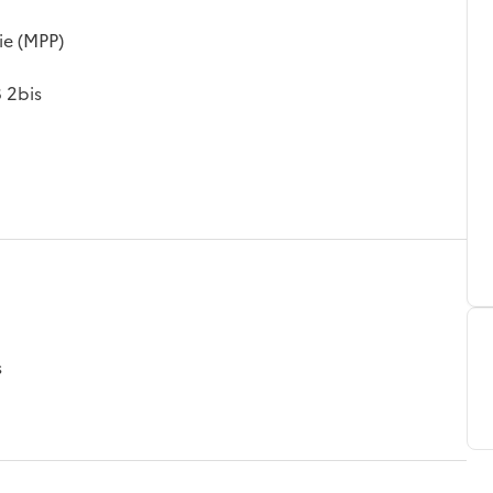
ie (MPP)
 2bis
s