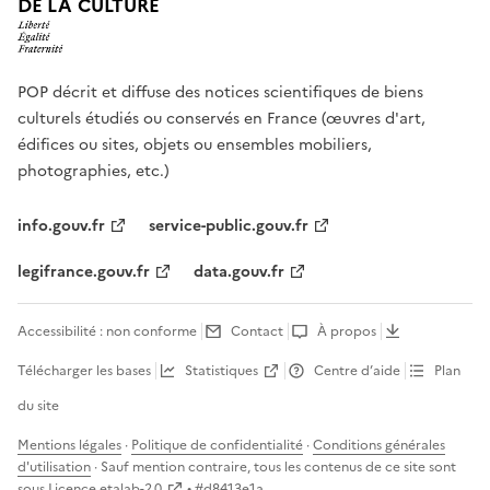
DE LA CULTURE
POP décrit et diffuse des notices scientifiques de biens
culturels étudiés ou conservés en France (œuvres d'art,
édifices ou sites, objets ou ensembles mobiliers,
photographies, etc.)
info.gouv.fr
service-public.gouv.fr
legifrance.gouv.fr
data.gouv.fr
Accessibilité : non conforme
Contact
À propos
Télécharger les bases
Statistiques
Centre d’aide
Plan
du site
Mentions légales
·
Politique de confidentialité
·
Conditions générales
d'utilisation
· Sauf mention contraire, tous les contenus de ce site sont
sous
Licence etalab-2.0
• #
d8413e1a