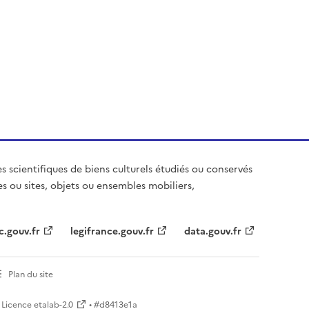
es scientifiques de biens culturels étudiés ou conservés
es ou sites, objets ou ensembles mobiliers,
c.gouv.fr
legifrance.gouv.fr
data.gouv.fr
Plan du site
Licence etalab-2.0
• #
d8413e1a