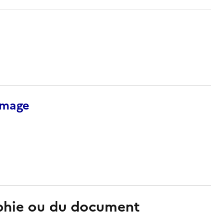
’image
aphie ou du document