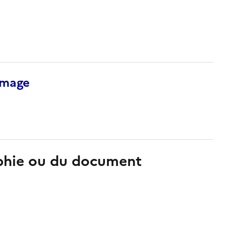
’image
aphie ou du document