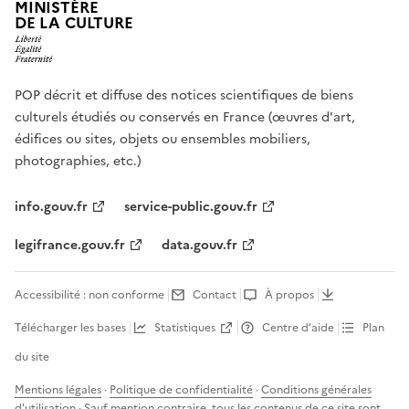
MINISTÈRE
DE LA CULTURE
POP décrit et diffuse des notices scientifiques de biens
culturels étudiés ou conservés en France (œuvres d'art,
édifices ou sites, objets ou ensembles mobiliers,
photographies, etc.)
info.gouv.fr
service-public.gouv.fr
legifrance.gouv.fr
data.gouv.fr
Accessibilité : non conforme
Contact
À propos
Télécharger les bases
Statistiques
Centre d’aide
Plan
du site
Mentions légales
·
Politique de confidentialité
·
Conditions générales
d'utilisation
· Sauf mention contraire, tous les contenus de ce site sont