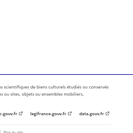
es scientifiques de biens culturels étudiés ou conservés
es ou sites, objets ou ensembles mobiliers,
c.gouv.fr
legifrance.gouv.fr
data.gouv.fr
Plan du site