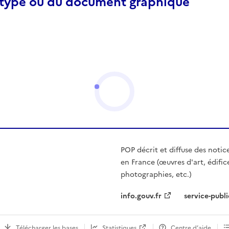
otype ou du document graphique
POP décrit et diffuse des notic
en France (œuvres d'art, édific
photographies, etc.)
info.gouv.fr
service-publi
Télécharger les bases
Statistiques
Centre d’aide