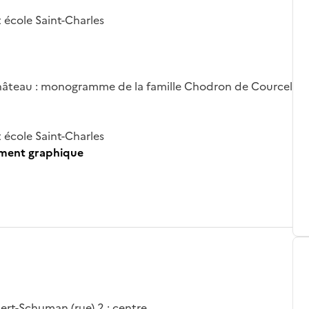
 école Saint-Charles
 château : monogramme de la famille Chodron de Courcel
 école Saint-Charles
ument graphique
bert-Schuman (rue) 2 ; centre