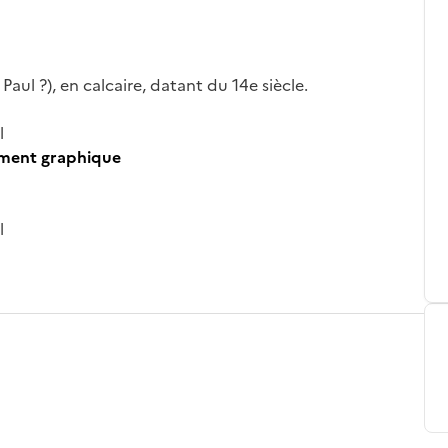
Paul ?), en calcaire, datant du 14e siècle.
l
ument graphique
l