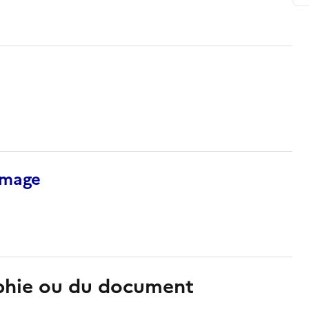
’image
aphie ou du document