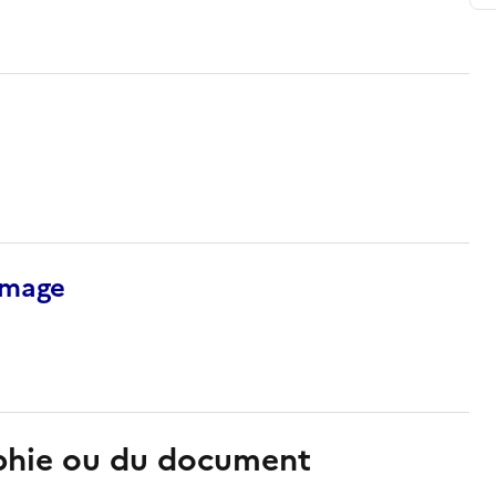
’image
aphie ou du document