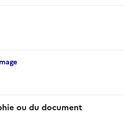
’image
aphie ou du document