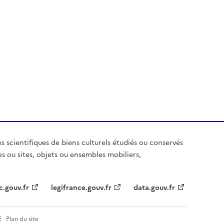
es scientifiques de biens culturels étudiés ou conservés
es ou sites, objets ou ensembles mobiliers,
c.gouv.fr
legifrance.gouv.fr
data.gouv.fr
Plan du site