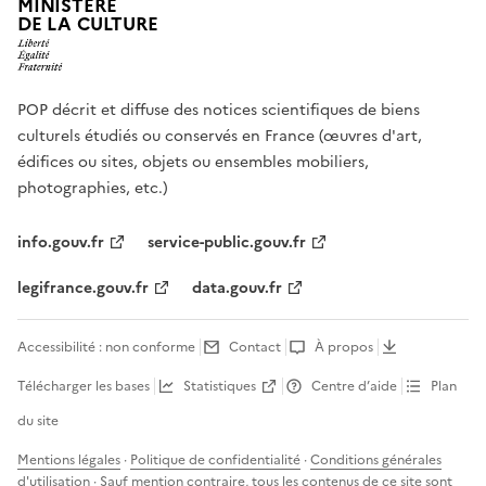
MINISTÈRE
DE LA CULTURE
POP décrit et diffuse des notices scientifiques de biens
culturels étudiés ou conservés en France (œuvres d'art,
édifices ou sites, objets ou ensembles mobiliers,
photographies, etc.)
info.gouv.fr
service-public.gouv.fr
legifrance.gouv.fr
data.gouv.fr
Accessibilité : non conforme
Contact
À propos
Télécharger les bases
Statistiques
Centre d’aide
Plan
du site
Mentions légales
·
Politique de confidentialité
·
Conditions générales
d'utilisation
· Sauf mention contraire, tous les contenus de ce site sont