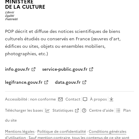
MINISTÈRE
DE LA CULTURE
POP décrit et diffuse des notices scientifiques de biens
culturels étudiés ou conservés en France (œuvres d'art,
édifices ou sites, objets ou ensembles mobiliers,
photographies, etc.)
info.gouv.fr
service-public.gouv.fr
legifrance.gouv.fr
data.gouv.fr
Accessibilité : non conforme
Contact
À propos
Télécharger les bases
Statistiques
Centre d’aide
Plan
du site
Mentions légales
·
Politique de confidentialité
·
Conditions générales
d'utilisation
· Sauf mention contraire, tous les contenus de ce site sont